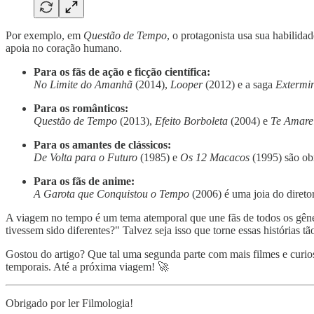
Por exemplo, em
Questão de Tempo
, o protagonista usa sua habilidad
apoia no coração humano.
Para os fãs de ação e ficção científica:
No Limite do Amanhã
(2014),
Looper
(2012) e a saga
Extermi
Para os românticos:
Questão de Tempo
(2013),
Efeito Borboleta
(2004) e
Te Amare
Para os amantes de clássicos:
De Volta para o Futuro
(1985) e
Os 12 Macacos
(1995) são obr
Para os fãs de anime:
A Garota que Conquistou o Tempo
(2006) é uma joia do diret
A viagem no tempo é um tema atemporal que une fãs de todos os gênero
tivessem sido diferentes?" Talvez seja isso que torne essas histórias 
Gostou do artigo? Que tal uma segunda parte com mais filmes e curio
temporais. Até a próxima viagem! 🚀
Obrigado por ler Filmologia!